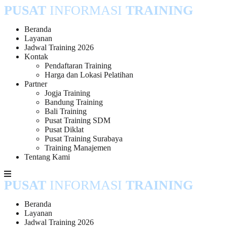
PUSAT
INFORMASI
TRAINING
Skip
to
content
Beranda
Layanan
Jadwal Training 2026
Kontak
Pendaftaran Training
Harga dan Lokasi Pelatihan
Partner
Jogja Training
Bandung Training
Bali Training
Pusat Training SDM
Pusat Diklat
Pusat Training Surabaya
Training Manajemen
Tentang Kami
PUSAT
INFORMASI
TRAINING
Beranda
Layanan
Jadwal Training 2026