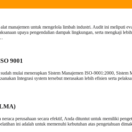
at manajemen untuk mengelola limbah industri. Audit ini meliputi eval
ksanaan upaya pengendalian dampak lingkungan, serta mengkaji lebih l
g…
ISO 9001
ang sudah mulai menerapkan Sistem Manajemen ISO-9001:2000, Siste
n Integrasi system tersebut merasakan lebih efisien serta pelaksanaa
(ALMA)
neraca perusahaan secara efektif, Anda dituntut untuk memiliki pe
a pelatihan ini adalah untuk memenuhi kebutuhan atas pengetahuan di