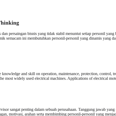
Thinking
dan persaingan bisnis yang tidak stabil menuntut setiap personil yang
stemik semacam ini membutuhkan personil-personil yang dinamis yang
e knowledge and skill on operation, maintenance, protection, control, tr
the most widely used electrical machines. Applications of electrical mot
rvisor sangat penting dalam sebuah perusahaan. Tanggung jawab yang d
an, motivasi, arahan serta membimbing personil-personil yang menja