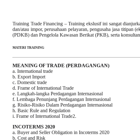
Training Trade Financing – Training ekslusif ini sangat dianjur
dan/atau impor, perusahaan pelayaran, pengusaha jasa titipan
(PDKB) dan Pengelola Kawasan Berikat (PKB), serta konsultan 
MATERI TRAINING
MEANING OF TRADE (PERDAGANGAN)
a. International trade
b. Export Import
c. Domestic trade
d. Frame of International Trade
e. Langkah-langka Perdagangan Internasional
f. Lembaga Penunjang Perdagangan Internasional
g. Risiko-Risiko Dalam Perdagangan Internasional
h. Basic Rule and Regulation
i. Frame of International Trade2.
INCOTERMS 2020
a. Buyer and Seller Obligation in Incoterms 2020
b. Cost and Risk