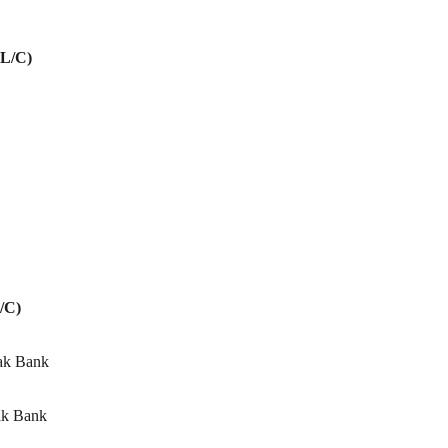
L/C)
/C)
hak Bank
ak Bank