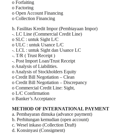
o Forfaiting
o Factoring
o Open Account Financing
o Collection Financing
b. Fasilitas Kredit Impor (Pembiayaan Impor)
-. LC Line (Commercial Credit Line)
o SLC : untuk Sight L/C
o ULC : untuk Usance L/C
-. LCL : untuk Sight dan Usance LC
-. T/R ( Trust Receipt )
-. Post Import Loan/Trust Receipt
o Analysis of Liabilities.
o Analysis of Stockholders Equity
o Credit Bill Negotiation – Clean
o Credit Bill Negotiation – Discrepancy
o Commercial Credit Line: Sight,
o L/C Confirmation
o Banker’s Acceptance
METHOD OF INTERNATIONAL PAYMENT
a. Pembayaran dimuka (advance payment)
b. Perhitungan kemudian (open account)
c. Wesel inkaso (Collection Draft)
d. Konsinyasi (Consigment)