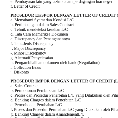
e. Pembayaran lain yang lazim dalam perdagangan luar negeri
f. Letter of Credit
PROSEDUR EKSPOR DENGAN LETTER OF CREDIT (
a. Memahami Syarat dan Kondisi L/C
b. Pertimbangan dalam Sales Contract
c. Tehnik mendeteksi keaslian L/C
d. Tata Cara Memeriksa Dokumen
e. Discrepancy dan Penanganannya
f. Jenis-Jenis Discrepancy
-. Major Discrepancy
-. Minor Discrepancy
g. Alternatif Penyelesaian
h. Pengambilalihan dokumen oleh bank (Negotiation)
i. Collection Basis
j. Diskonto
PROSEDUR IMPOR DENGAN LETTER OF CREDIT (L
a. Sales Contract
b. Permohonan Pembukaan L/C
c. Proses dan Prosedur Penerbitan L/C yang Dilakukan oleh Pi
d. Banking Charges dalam Penerbitan L/C
e. Permohonan Perubahan L/C
f. Proses dan Prosedur Perubahan L/C yang Dilakukan oleh Pih
g. Banking Charges dalam AmandementL/C