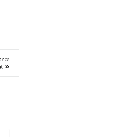
ance
t