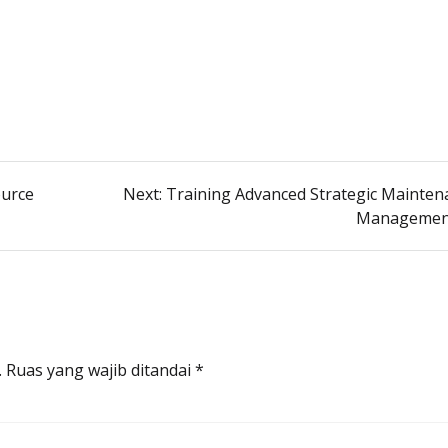
Next
ource
Next:
Training Advanced Strategic Mainten
post:
Managemen
.
Ruas yang wajib ditandai
*