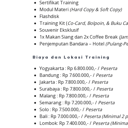
Sertifikat Training
Modul Materi
(Hard Copy & Soft Copy)
Flashdisk
Training Kit (
Co-Card, Bolpoin, & Buku Ca
Souvenir Eksklusif
1x Makan Siang dan 2x Coffee Break
(Jam
Penjemputan Bandara – Hotel
(Pulang-Pe
Biaya dan Lokasi Training
Yogyakarta
: Rp 6.800.000,- /
Peserta
Bandung
: Rp 7.600.000,- /
Peserta
Jakarta
: Rp 7.800.000,- /
Peserta
Surabaya
: Rp 7.800.000,- /
Peserta
Malang
: Rp 7.800.000,- /
Peserta
Semarang
: Rp 7.200.000,- /
Peserta
Solo
: Rp 7.500.000,- /
Peserta
Bali
: Rp 7.000.000,- /
Peserta (Minimal 2 p
Lombok
: Rp 7.400.000,- /
Peserta (Minimal