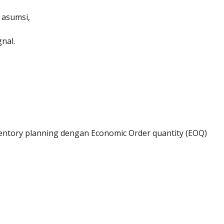
 asumsi,
nal.
ventory planning dengan Economic Order quantity (EOQ)