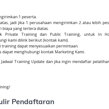
ngirimkan 1 peserta.
tas, jadi jika 1 perusahaan mengirimkan 2 atau lebih pes
 biaya yang tertera diatas.
tuk
Private Training
dan
Public Training
, untuk
In H
i kami dilink berikut (
kontak kami
).
i training
dapat menyesuaikan permintaan.
as dapat menghubungi kontak
Marketing Kami
.
i
Jadwal Training Update
dan jika ingin mendaftar pelatihan
lir Pendaftaran