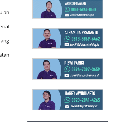
ulan
rial
yang
atan