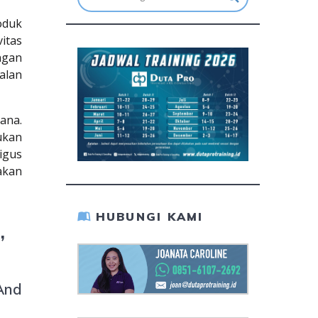
oduk
itas
engan
alan
ana.
ukan
igus
akan
HUBUNGI KAMI
,
And