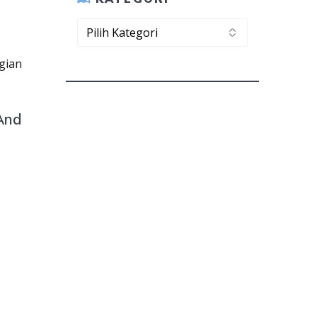
Kategori
agian
And