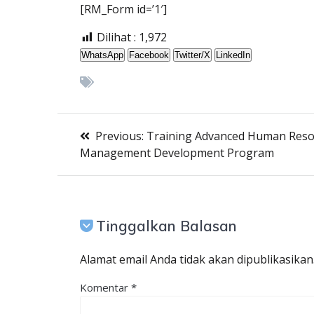
[RM_Form id=’1′]
Dilihat :
1,972
WhatsApp
Facebook
Twitter/X
LinkedIn
Previous
Previous:
Training Advanced Human Res
Navigasi
post:
Management Development Program
pos
Tinggalkan Balasan
Alamat email Anda tidak akan dipublikasikan
Komentar
*