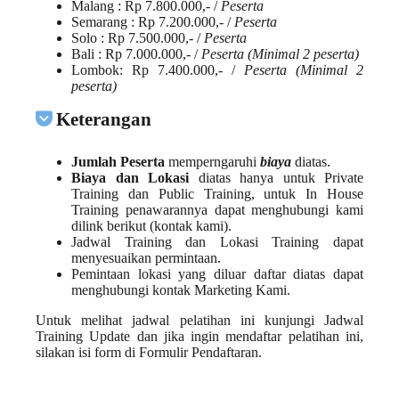
Malang
: Rp 7.800.000,- /
Peserta
Semarang
: Rp 7.200.000,- /
Peserta
Solo
: Rp 7.500.000,- /
Peserta
Bali
: Rp 7.000.000,- /
Peserta (Minimal 2 peserta)
Lombok
: Rp 7.400.000,- /
Peserta (Minimal 2
peserta)
Keterangan
J
umlah Peserta
memperngaruhi
biaya
diatas.
Biaya dan Lokasi
diatas hanya untuk
Private
Training
dan
Public Training
, untuk
In House
Training
penawarannya dapat menghubungi kami
dilink berikut (
kontak kami
).
Jadwal Training
dan
Lokasi Training
dapat
menyesuaikan permintaan.
Pemintaan lokasi yang diluar daftar diatas dapat
menghubungi
kontak
Marketing Kami
.
Untuk melihat
jadwal pelatihan
ini kunjungi
Jadwal
Training Update
dan jika ingin mendaftar pelatihan ini,
silakan isi form di
Formulir Pendaftaran
.