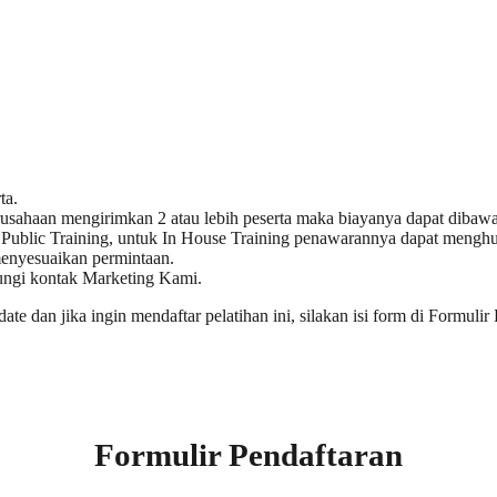
ta.
rusahaan mengirimkan 2 atau lebih peserta maka biayanya dapat dibawah 
n
Public Training
, untuk
In House Training
penawarannya dapat menghubu
enyesuaikan permintaan.
ungi kontak
Marketing Kami
.
date
dan jika ingin mendaftar pelatihan ini, silakan isi form di
Formulir 
Formulir Pendaftaran