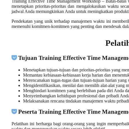
Training Effective Time Management Workshop – Batas-batas wak
menetapkan prioritas-prioritas dan mengalokasikan waktu sec
jadwal Anda memungkinkan Anda untuk meningkatkan produktiv
Pendekatan yang unik terhadap manajemen waktu ini memberikan 
memenuhi komitmen-komitmen yang penting dan mendesak dal
Pelat
Tujuan Training Effective Time Manage
Menetapkan tujuan-tujuan dan prioritas-prioritas yang m
Memantau kebiasaan-kebiasaan kerja harian dan menentu
Merencanakan tugas-tugas dan tujuan-tujuan harian yang 
Mengidentifikasikan, menilai dan memilih alat-alat yang
Menghindari komitmen yang berlebihan pada diri Anda 
Menyeimbangkan kehidupan profesional dan pribadi And
Melaksanakan rencana tindakan manajemen waktu pribad
Peserta Training Effective Time Manage
Pelatihan ini berharga bagi orang-orang yang ingin memperba
waktu dan menggunakan waktu secara lebih efektif.