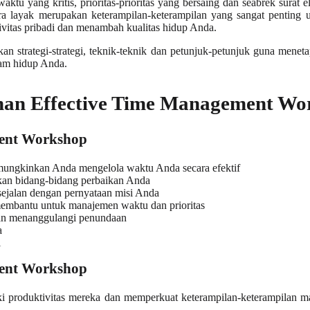
tu yang kritis, prioritas-prioritas yang bersaing dan seabrek sura
ara layak merupakan keterampilan-keterampilan yang sangat pentin
itas pribadi dan menambah kualitas hidup Anda.
strategi-strategi, teknik-teknik dan petunjuk-petunjuk guna menetapk
am hidup Anda.
ihan Effective Time Management Wo
ment Workshop
emungkinkan Anda mengelola waktu Anda secara efektif
kan bidang-bidang perbaikan Anda
sejalan dengan pernyataan misi Anda
 membantu untuk manajemen waktu dan prioritas
dan menanggulangi penundaan
a
i
ment Workshop
iki produktivitas mereka dan memperkuat keterampilan-keterampilan 