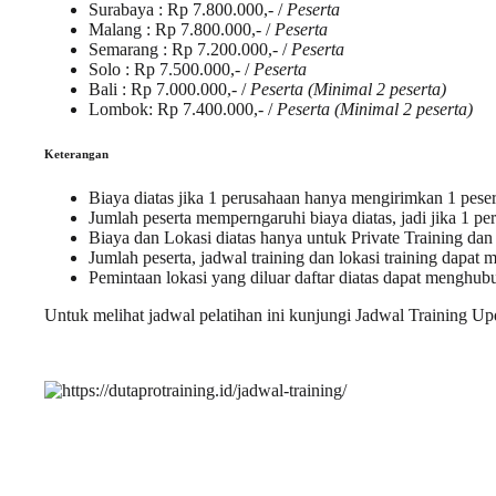
Surabaya
: Rp 7.800.000,- /
Peserta
Malang
: Rp 7.800.000,- /
Peserta
Semarang
: Rp 7.200.000,- /
Peserta
Solo
: Rp 7.500.000,- /
Peserta
Bali
: Rp 7.000.000,- /
Peserta (Minimal 2 peserta)
Lombok
: Rp 7.400.000,- /
Peserta (Minimal 2 peserta)
Keterangan
Biaya diatas jika 1 perusahaan hanya mengirimkan 1 peser
Jumlah peserta memperngaruhi biaya diatas, jadi jika 1 pe
Biaya dan Lokasi diatas hanya untuk
Private Training
da
Jumlah peserta,
jadwal training
dan
lokasi training
dapat m
Pemintaan lokasi yang diluar
daftar
diatas dapat menghub
Untuk melihat
jadwal pelatihan
ini kunjungi
Jadwal Training Up