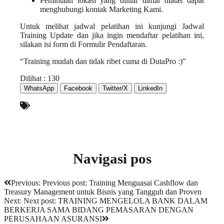
Pemintaan lokasi yang diluar
daftar
diatas dapat
menghubungi kontak
Marketing Kami
.
Untuk melihat
jadwal pelatihan
ini kunjungi
Jadwal
Training Update
dan jika ingin mendaftar pelatihan ini,
silakan isi form di
Formulir Pendaftaran
.
“Training mudah dan tidak ribet cuma di DutaPro :)”
Dilihat :
130
WhatsApp
Facebook
Twitter/X
LinkedIn
Navigasi pos
Previous:
Previous post:
Training Menguasai Cashflow dan
Treasury Management untuk Bisnis yang Tangguh dan Proven
Next:
Next post:
TRAINING MENGELOLA BANK DALAM
BERKERJA SAMA BIDANG PEMASARAN DENGAN
PERUSAHAAN ASURANSI