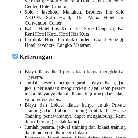
Semarang, Aston Semarang Hotel And Convention
Center, Hotel Ciputra
Solo
: favehotel Manahan, Brothers Inn Solo,
ASTON Solo Hotel, The Alana Hotel and
Convention Center
Bali
: Hotel Ibis Kuta, Ibis Style Denpasar, Bali
Rani Hotel Kuta, Hotel Ibis Kuta
Lombok
: Hotel Lombok Garden, Grand Senggigi
Hotel, favehotel Langko Mataram
Keterangan
Biaya diatas jika 1 perusahaan hanya mengirimkan
1 peserta.
Jumlah peserta memperngaruhi biaya diatas, jadi
jika 1 perusahaan mengirimkan 2 atau lebih peserta
maka biayanya dapat dibawah (turun) dari biaya
yang tertera diatas.
Biaya dan Lokasi diatas hanya untuk
Private
Training
dan
Public Training
, untuk
In House
Training
penawarannya dapat menghubungi kami
dilink berikut (
kontak kami
).
Jumlah peserta,
jadwal training
dan
lokasi training
dapat menyesuaikan permintaan.