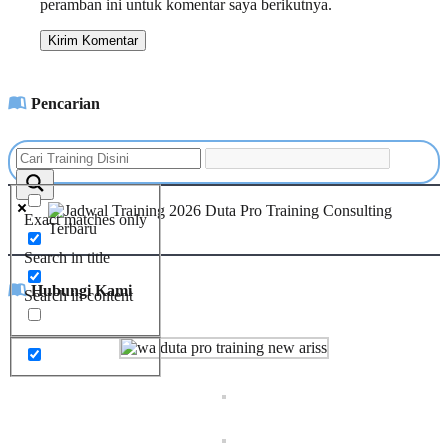
peramban ini untuk komentar saya berikutnya.
Pencarian
Exact matches only
Search in title
Hubungi Kami
Search in content