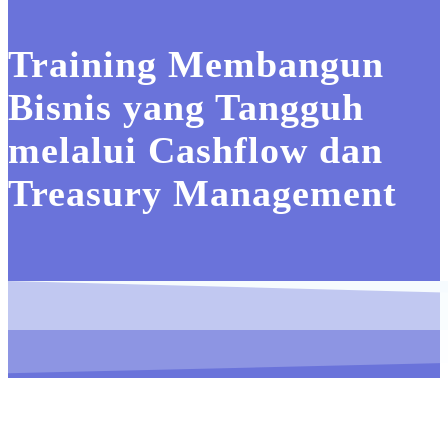
Training Membangun
Bisnis yang Tangguh
melalui Cashflow dan
Treasury Management