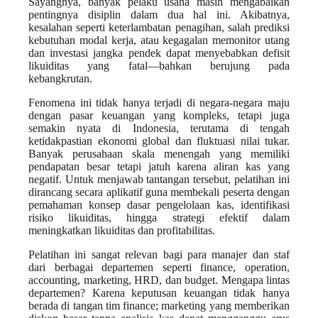
Sayangnya, banyak pelaku usaha masih mengabaikan
pentingnya disiplin dalam dua hal ini. Akibatnya,
kesalahan seperti keterlambatan penagihan, salah prediksi
kebutuhan modal kerja, atau kegagalan memonitor utang
dan investasi jangka pendek dapat menyebabkan defisit
likuiditas yang fatal—bahkan berujung pada
kebangkrutan.
Fenomena ini tidak hanya terjadi di negara-negara maju
dengan pasar keuangan yang kompleks, tetapi juga
semakin nyata di Indonesia, terutama di tengah
ketidakpastian ekonomi global dan fluktuasi nilai tukar.
Banyak perusahaan skala menengah yang memiliki
pendapatan besar tetapi jatuh karena aliran kas yang
negatif. Untuk menjawab tantangan tersebut, pelatihan ini
dirancang secara aplikatif guna membekali peserta dengan
pemahaman konsep dasar pengelolaan kas, identifikasi
risiko likuiditas, hingga strategi efektif dalam
meningkatkan likuiditas dan profitabilitas.
Pelatihan ini sangat relevan bagi para manajer dan staf
dari berbagai departemen seperti finance, operation,
accounting, marketing, HRD, dan budget. Mengapa lintas
departemen? Karena keputusan keuangan tidak hanya
berada di tangan tim finance; marketing yang memberikan