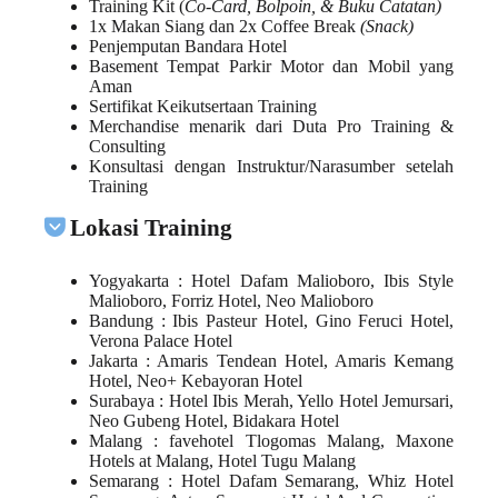
Training Kit (
Co-Card, Bolpoin, & Buku Catatan)
1x Makan Siang dan 2x Coffee Break
(Snack)
Penjemputan Bandara Hotel
Basement Tempat Parkir Motor dan Mobil yang
Aman
Sertifikat Keikutsertaan Training
Merchandise menarik dari Duta Pro Training &
Consulting
Konsultasi dengan Instruktur/Narasumber setelah
Training
Lokasi Training
Yogyakarta
: Hotel Dafam Malioboro, Ibis Style
Malioboro, Forriz Hotel, Neo Malioboro
Bandung
: Ibis Pasteur Hotel, Gino Feruci Hotel,
Verona Palace Hotel
Jakarta
: Amaris Tendean Hotel, Amaris Kemang
Hotel, Neo+ Kebayoran Hotel
Surabaya
: Hotel Ibis Merah, Yello Hotel Jemursari,
Neo Gubeng Hotel, Bidakara Hotel
Malang
: favehotel Tlogomas Malang, Maxone
Hotels at Malang, Hotel Tugu Malang
Semarang
: Hotel Dafam Semarang, Whiz Hotel