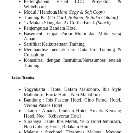
Perlengkapan Visual LCD Proyektor, &
Whiteboard
Modul / Handout
(Hard Copy & Soft Copy)
Training Kit (
Co-Card, Bolpoin, & Buku Catatan)
1x Makan Siang dan 2x Coffee Break
(Snack)
Penjemputan Bandara Hotel
Basement Tempat Parkir Motor dan Mobil yang
Aman
Sertifikat Keikutsertaan Training
Merchandise menarik dari Duta Pro Training &
Consulting
Konsultasi dengan Instruktur/Narasumber setelah
Training
Lokasi Training
Yogyakarta
: Hotel Dafam Malioboro, Ibis Style
Malioboro, Forriz Hotel, Neo Malioboro
Bandung
: Ibis Pasteur Hotel, Gino Feruci Hotel,
Verona Palace Hotel
Jakarta
: Amaris Tendean Hotel, Amaris Kemang
Hotel, Neo+ Kebayoran Hotel
Surabaya
: Hotel Ibis Merah, Yello Hotel Jemursari,
Neo Gubeng Hotel, Bidakara Hotel
Malang
: favehotel Tlogomas Malang, Maxone