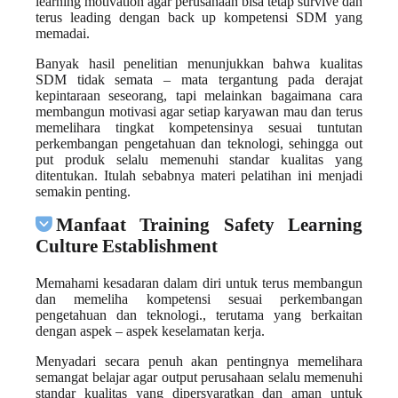
learning motivation agar perusahaan bisa tetap survive dan
terus leading dengan back up kompetensi SDM yang
memadai.
Banyak hasil penelitian menunjukkan bahwa kualitas
SDM tidak semata – mata tergantung pada derajat
kepintaraan seseorang, tapi melainkan bagaimana cara
membangun motivasi agar setiap karyawan mau dan terus
memelihara tingkat kompetensinya sesuai tuntutan
perkembangan pengetahuan dan teknologi, sehingga out
put produk selalu memenuhi standar kualitas yang
ditentukan. Itulah sebabnya materi pelatihan ini menjadi
semakin penting.
Manfaat Training Safety Learning
Culture Establishment
Memahami kesadaran dalam diri untuk terus membangun
dan memeliha kompetensi sesuai perkembangan
pengetahuan dan teknologi., terutama yang berkaitan
dengan aspek – aspek keselamatan kerja.
Menyadari secara penuh akan pentingnya memelihara
semangat belajar agar output perusahaan selalu memenuhi
standar kualitas yang dipersyaratkan dan aman untuk