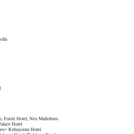
olla
g
o, Forriz Hotel, Neo Malioboro
Palace Hotel
Neo+ Kebayoran Hotel