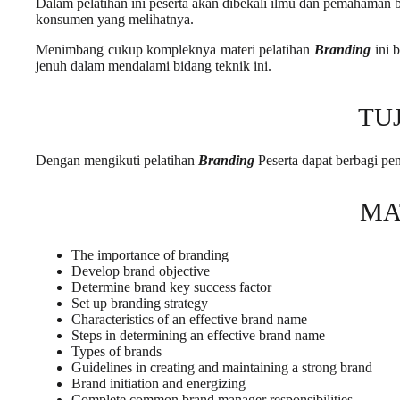
Dalam pelatihan ini peserta akan dibekali ilmu dan pemahaman 
konsumen yang melihatnya.
Menimbang cukup kompleknya materi pelatihan
Branding
ini b
jenuh dalam mendalami bidang teknik ini.
TU
Dengan mengikuti pelatihan
Branding
Peserta dapat berbagi p
MA
The importance of branding
Develop brand objective
Determine brand key success factor
Set up branding strategy
Characteristics of an effective brand name
Steps in determining an effective brand name
Types of brands
Guidelines in creating and maintaining a strong brand
Brand initiation and energizing
Complete common brand manager responsibilities