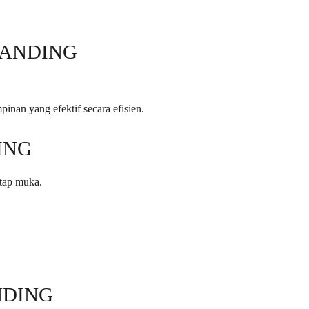
RANDING
inan yang efektif secara efisien.
ING
atap muka.
NDING