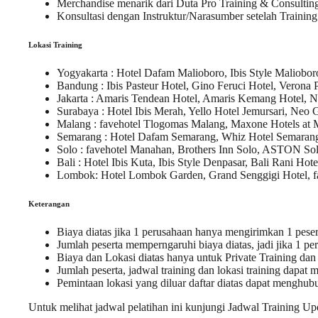
Merchandise menarik dari Duta Pro Training & Consultin
Konsultasi dengan Instruktur/Narasumber setelah Training
Lokasi Training
Yogyakarta
: Hotel Dafam Malioboro, Ibis Style Maliobor
Bandung
: Ibis Pasteur Hotel, Gino Feruci Hotel, Verona 
Jakarta
: Amaris Tendean Hotel, Amaris Kemang Hotel, 
Surabaya
: Hotel Ibis Merah, Yello Hotel Jemursari, Neo
Malang
: favehotel Tlogomas Malang, Maxone Hotels at 
Semarang
: Hotel Dafam Semarang, Whiz Hotel Semarang
Solo
: favehotel Manahan, Brothers Inn Solo, ASTON Sol
Bali
: Hotel Ibis Kuta, Ibis Style Denpasar, Bali Rani Hote
Lombok
: Hotel Lombok Garden, Grand Senggigi Hotel, 
Keterangan
Biaya diatas jika 1 perusahaan hanya mengirimkan 1 peser
Jumlah peserta memperngaruhi biaya diatas, jadi jika 1 pe
Biaya dan Lokasi diatas hanya untuk
Private Training
da
Jumlah peserta,
jadwal training
dan
lokasi training
dapat m
Pemintaan lokasi yang diluar
daftar
diatas dapat menghub
Untuk melihat
jadwal pelatihan
ini kunjungi
Jadwal Training Up