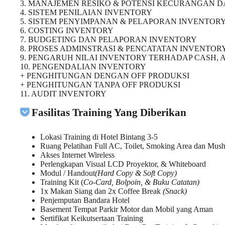
3. MANAJEMEN RESIKO & POTENSI KECURANGAN 
4. SISTEM PENILAIAN INVENTORY
5. SISTEM PENYIMPANAN & PELAPORAN INVENTOR
6. COSTING INVENTORY
7. BUDGETING DAN PELAPORAN INVENTORY
8. PROSES ADMINSTRASI & PENCATATAN INVENTOR
9. PENGARUH NILAI INVENTORY TERHADAP CASH,
10. PENGENDALIAN INVENTORY
+ PENGHITUNGAN DENGAN OFF PRODUKSI
+ PENGHITUNGAN TANPA OFF PRODUKSI
11. AUDIT INVENTORY
Fasilitas Training Yang Diberikan
Lokasi Training di Hotel Bintang 3-5
Ruang Pelatihan Full AC, Toilet, Smoking Area dan Mush
Akses Internet Wireless
Perlengkapan Visual LCD Proyektor, & Whiteboard
Modul / Handout
(Hard Copy & Soft Copy)
Training Kit (
Co-Card, Bolpoin, & Buku Catatan)
1x Makan Siang dan 2x Coffee Break
(Snack)
Penjemputan Bandara Hotel
Basement Tempat Parkir Motor dan Mobil yang Aman
Sertifikat Keikutsertaan Training