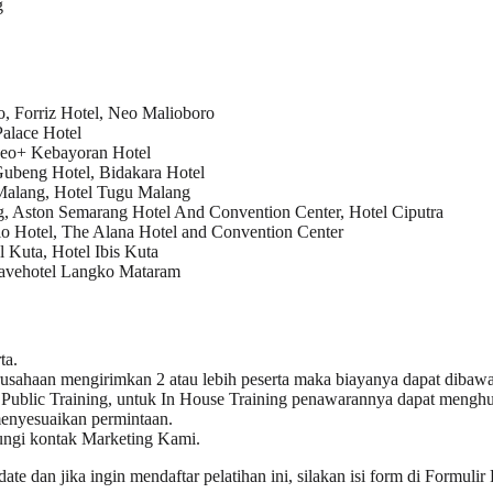
g
o, Forriz Hotel, Neo Malioboro
Palace Hotel
Neo+ Kebayoran Hotel
 Gubeng Hotel, Bidakara Hotel
Malang, Hotel Tugu Malang
, Aston Semarang Hotel And Convention Center, Hotel Ciputra
o Hotel, The Alana Hotel and Convention Center
l Kuta, Hotel Ibis Kuta
favehotel Langko Mataram
ta.
rusahaan mengirimkan 2 atau lebih peserta maka biayanya dapat dibawah 
n
Public Training
, untuk
In House Training
penawarannya dapat menghubu
enyesuaikan permintaan.
ungi kontak
Marketing Kami
.
date
dan jika ingin mendaftar pelatihan ini, silakan isi form di
Formulir 