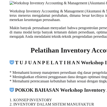
Workshop Inventory Accounting & Management (Akuntansi & Man
terus menerus mengalamai perubahan, dimana besar kecilnya i
menekan keuntungan perusahaan.
Makin banyak perusahaan menyadari bahwa pengontrolan persedia
di mana modal kerja banyak tertanam dalam persediaan, optim
mengajak Anda mendalami teknik-teknik pengendalian persediaan
Pelatihan Inventory Ac
T U J U A N P E L A T I H A N Workshop
* Memahami konsep manajemen persediaan sbg dasar pengelolaan 
* Meningkatkan efisiensi penggunaan dana dengan optimasi ting
* Memahami perencanaan kebutuhan bahan sesuai dengan tingka
POKOK BAHASAN Workshop Inventory Ac
1. KONSEP INVENTORY
2. INVENTORY DALAM SISTEM MANUFAKTUR