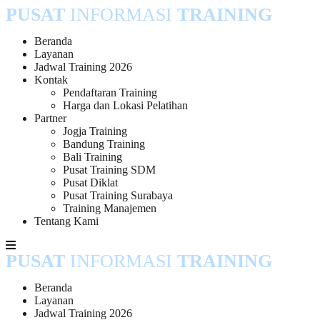
PUSAT
INFORMASI
TRAINING
Skip
to
content
Beranda
Layanan
Jadwal Training 2026
Kontak
Pendaftaran Training
Harga dan Lokasi Pelatihan
Partner
Jogja Training
Bandung Training
Bali Training
Pusat Training SDM
Pusat Diklat
Pusat Training Surabaya
Training Manajemen
Tentang Kami
PUSAT
INFORMASI
TRAINING
Beranda
Layanan
Jadwal Training 2026